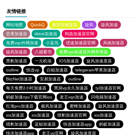
友情链接
网站地图
QuickQ
旋风加速度器
旋风
旋风加速
坚果加速器
tiktok加速器
狗急加速器官网
免费vqn外网加速
小蓝鸟
优途加速器官网
风驰加速器
旋风加速器
八戒看书
免费vps加速器外网苹果版
黑豹加速器
一元机场
IOS加速器
旋风加速度器
outline
快连vp
白鲸加速器
telegeram苹果加速器
BitzNet加速器
安易加速器
outline
每天免费2小时加速器
黑洞vp永久加速器
tyl加速器官网
蚂蚁加速npv下载官网ios
老王vqn加速
闪电猫加速器
红海pro加速器
极风加速器
蜜蜂加速器
旋风加速度器
ios加速器
ios加速器
猎豹加速器官网
ios加速器
猎豹加速器
蓝鲸加速器
快连加速器app
蚂蚁加速器
快连加速器app
老王vp官网
旋风加速度器