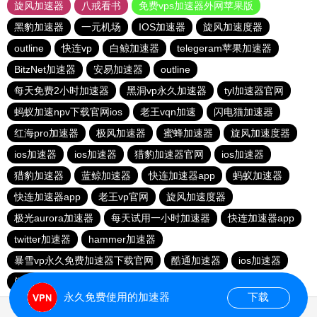
旋风加速器
八戒看书
免费vps加速器外网苹果版
黑豹加速器
一元机场
IOS加速器
旋风加速度器
outline
快连vp
白鲸加速器
telegeram苹果加速器
BitzNet加速器
安易加速器
outline
每天免费2小时加速器
黑洞vp永久加速器
tyl加速器官网
蚂蚁加速npv下载官网ios
老王vqn加速
闪电猫加速器
红海pro加速器
极风加速器
蜜蜂加速器
旋风加速度器
ios加速器
ios加速器
猎豹加速器官网
ios加速器
猎豹加速器
蓝鲸加速器
快连加速器app
蚂蚁加速器
快连加速器app
老王vp官网
旋风加速度器
极光aurora加速器
每天试用一小时加速器
快连加速器app
twitter加速器
hammer加速器
暴雪vp永久免费加速器下载官网
酷通加速器
ios加速器
闪电猫加速器
极光vqn官网
永久免费使用的加速器
下载