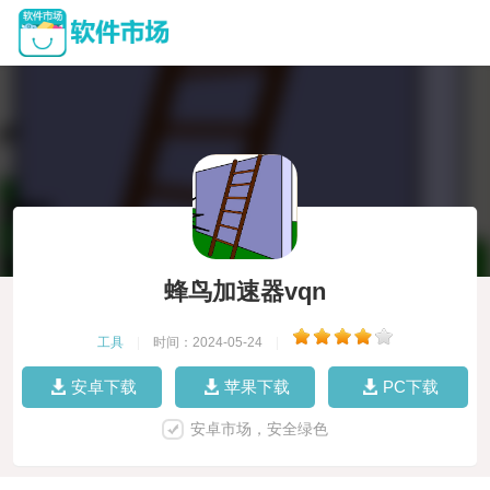
蜂鸟加速器vqn
工具
|
时间：2024-05-24
|
安卓下载
苹果下载
PC下载
安卓市场，安全绿色