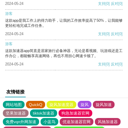
2024-05-24
支持
[0]
反对
[0]
游客
这款app是我工作上的得力助手，让我的工作效率提高了50%，让我能够
更轻松地完成工作任务。
2024-05-24
支持
[0]
反对
[0]
游客
这款加速器app简直是居家旅行必备神器，无论是看视频、玩游戏还是工
作办公，都能畅享高速网络，再也不用担心网速卡顿了。
2024-05-24
支持
[0]
反对
[0]
友情链接
网站地图
QuickQ
旋风加速度器
旋风
旋风加速
坚果加速器
tiktok加速器
狗急加速器官网
免费vqn外网加速
小蓝鸟
优途加速器官网
风驰加速器