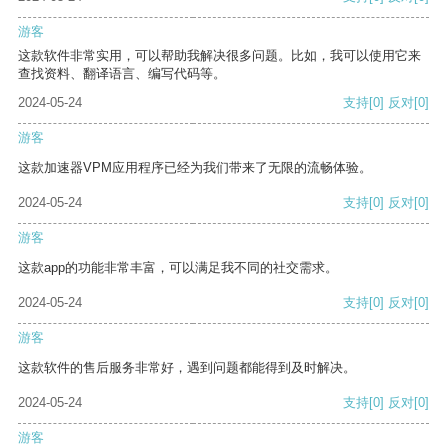
游客
这款软件非常实用，可以帮助我解决很多问题。比如，我可以使用它来
查找资料、翻译语言、编写代码等。
2024-05-24
支持
[0]
反对
[0]
游客
这款加速器VPM应用程序已经为我们带来了无限的流畅体验。
2024-05-24
支持
[0]
反对
[0]
游客
这款app的功能非常丰富，可以满足我不同的社交需求。
2024-05-24
支持
[0]
反对
[0]
游客
这款软件的售后服务非常好，遇到问题都能得到及时解决。
2024-05-24
支持
[0]
反对
[0]
游客