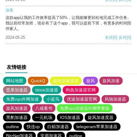
游客
这款app让我的工作效率提高了50%，让我能够更轻松地完成工作任务。
我以前经常加班，现在有了这个app，我可以提前下班，有更多的时间陪
伴家人。
2024-05-25
支持
[0]
反对
[0]
友情链接
网站地图
QuickQ
旋风加速度器
旋风
旋风加速
坚果加速器
tiktok加速器
狗急加速器官网
免费vqn外网加速
小蓝鸟
优途加速器官网
风驰加速器
旋风加速器
八戒看书
免费vps加速器外网苹果版
黑豹加速器
一元机场
IOS加速器
旋风加速度器
outline
快连vp
白鲸加速器
telegeram苹果加速器
BitzNet加速器
安易加速器
outline