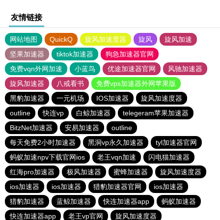
友情链接
网站地图
QuickQ
旋风加速度器
旋风
旋风加速
坚果加速器
tiktok加速器
狗急加速器官网
免费vqn外网加速
小蓝鸟
优途加速器官网
风驰加速器
旋风加速器
八戒看书
免费vps加速器外网苹果版
黑豹加速器
一元机场
IOS加速器
旋风加速度器
outline
快连vp
白鲸加速器
telegeram苹果加速器
BitzNet加速器
安易加速器
outline
每天免费2小时加速器
黑洞vp永久加速器
tyl加速器官网
蚂蚁加速npv下载官网ios
老王vqn加速
闪电猫加速器
红海pro加速器
极风加速器
蜜蜂加速器
旋风加速度器
ios加速器
ios加速器
猎豹加速器官网
ios加速器
猎豹加速器
蓝鲸加速器
快连加速器app
蚂蚁加速器
快连加速器app
老王vp官网
旋风加速度器