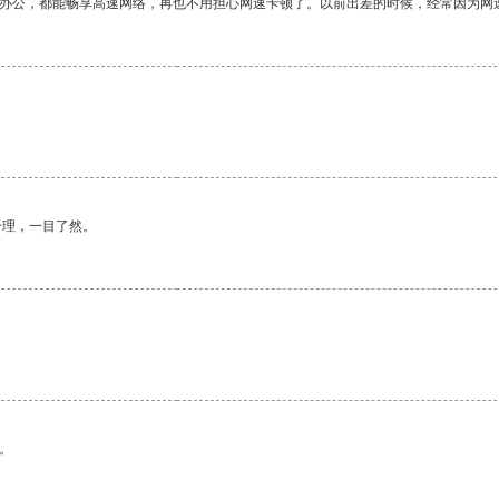
作办公，都能畅享高速网络，再也不用担心网速卡顿了。以前出差的时候，经常因为网
合理，一目了然。
。