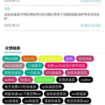
2025-08-13
支持
[0]
反对
[0]
游客
这款加速器VPM应用程序已经为我们带来了无限的隐私保护和安全性保
护。
2025-08-13
支持
[0]
反对
[0]
友情链接
网站地图
QuickQ
旋风加速度器
旋风
旋风加速
tiktok加速器
八戒看书
免费vps加速器外网苹果版
黑豹加速器
一元机场
IOS加速器
旋风加速度器
outline
快连vp
白鲸加速器
安易加速器
outline
每天免费2小时加速器
tyl加速器官网
蚂蚁加速npv下载官网ios
旋风加速度器
ios加速器
ios加速器
ios加速器
蓝鲸加速器
快连加速器app