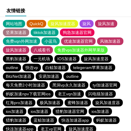
友情链接
网站地图
QuickQ
旋风加速度器
旋风
旋风加速
坚果加速器
tiktok加速器
狗急加速器官网
免费vqn外网加速
小蓝鸟
优途加速器官网
风驰加速器
旋风加速器
八戒看书
免费vps加速器外网苹果版
黑豹加速器
一元机场
IOS加速器
旋风加速度器
outline
快连vp
白鲸加速器
telegeram苹果加速器
BitzNet加速器
安易加速器
outline
每天免费2小时加速器
黑洞vp永久加速器
tyl加速器官网
蚂蚁加速npv下载官网ios
老王vqn加速
闪电猫加速器
红海pro加速器
极风加速器
蜜蜂加速器
旋风加速度器
ios加速器
ios加速器
猎豹加速器官网
ios加速器
猎豹加速器
蓝鲸加速器
快连加速器app
蚂蚁加速器
快连加速器app
老王vp官网
旋风加速度器