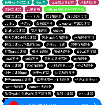
免费vqn外网加速
小蓝鸟
优途加速器官网
风驰加速器
旋风加速器
八戒看书
免费vps加速器外网苹果版
黑豹加速器
一元机场
IOS加速器
旋风加速度器
outline
快连vp
白鲸加速器
telegeram苹果加速器
BitzNet加速器
安易加速器
outline
每天免费2小时加速器
黑洞vp永久加速器
tyl加速器官网
蚂蚁加速npv下载官网ios
老王vqn加速
闪电猫加速器
红海pro加速器
极风加速器
蜜蜂加速器
旋风加速度器
ios加速器
ios加速器
猎豹加速器官网
ios加速器
猎豹加速器
蓝鲸加速器
快连加速器app
蚂蚁加速器
快连加速器app
老王vp官网
旋风加速度器
极光aurora加速器
每天试用一小时加速器
快连加速器app
twitter加速器
hammer加速器
暴雪vp永久免费加速器下载官网
酷通加速器
ios加速器
闪电猫加速器
极光vqn官网