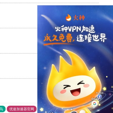
支持
[0]
反对
[0]
支持
[0]
反对
[0]
支持
[0]
反对
[0]
鸟
优途加速器官网
风驰加速器
旋风加速器
八戒看书