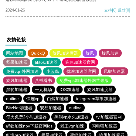
2024-01-26
支持
[0]
反对
[0]
友情链接
网站地图
QuickQ
旋风加速度器
旋风
旋风加速
坚果加速器
tiktok加速器
狗急加速器官网
免费vqn外网加速
小蓝鸟
优途加速器官网
风驰加速器
旋风加速器
八戒看书
免费vps加速器外网苹果版
黑豹加速器
一元机场
IOS加速器
旋风加速度器
outline
快连vp
白鲸加速器
telegeram苹果加速器
BitzNet加速器
安易加速器
outline
每天免费2小时加速器
黑洞vp永久加速器
tyl加速器官网
蚂蚁加速npv下载官网ios
老王vqn加速
闪电猫加速器
红海pro加速器
极风加速器
蜜蜂加速器
旋风加速度器