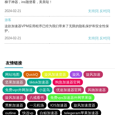
梯子神器，ins随便看，美美哒！
2024-02-21
支持
[0]
反对
[0]
游客
这款加速器VPM应用程序已经为我们带来了无限的隐私保护和安全性保
护。
2024-02-21
支持
[0]
反对
[0]
友情链接
网站地图
QuickQ
旋风加速度器
旋风
旋风加速
坚果加速器
tiktok加速器
狗急加速器官网
免费vqn外网加速
小蓝鸟
优途加速器官网
风驰加速器
旋风加速器
八戒看书
免费vps加速器外网苹果版
黑豹加速器
一元机场
IOS加速器
旋风加速度器
outline
快连vp
白鲸加速器
telegeram苹果加速器