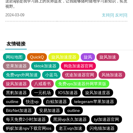
这款app是我学习路上的良师益友，让我能够随时随地学习新知识，拓宽
视野。
2024-03-09
支持
[0]
反对
[0]
友情链接
网站地图
QuickQ
旋风加速度器
旋风
旋风加速
坚果加速器
tiktok加速器
狗急加速器官网
免费vqn外网加速
小蓝鸟
优途加速器官网
风驰加速器
旋风加速器
八戒看书
免费vps加速器外网苹果版
黑豹加速器
一元机场
IOS加速器
旋风加速度器
outline
快连vp
白鲸加速器
telegeram苹果加速器
BitzNet加速器
安易加速器
outline
每天免费2小时加速器
黑洞vp永久加速器
tyl加速器官网
蚂蚁加速npv下载官网ios
老王vqn加速
闪电猫加速器