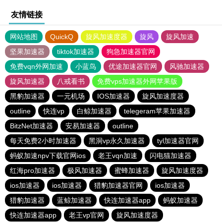
友情链接
网站地图
QuickQ
旋风加速度器
旋风
旋风加速
坚果加速器
tiktok加速器
狗急加速器官网
免费vqn外网加速
小蓝鸟
优途加速器官网
风驰加速器
旋风加速器
八戒看书
免费vps加速器外网苹果版
黑豹加速器
一元机场
IOS加速器
旋风加速度器
outline
快连vp
白鲸加速器
telegeram苹果加速器
BitzNet加速器
安易加速器
outline
每天免费2小时加速器
黑洞vp永久加速器
tyl加速器官网
蚂蚁加速npv下载官网ios
老王vqn加速
闪电猫加速器
红海pro加速器
极风加速器
蜜蜂加速器
旋风加速度器
ios加速器
ios加速器
猎豹加速器官网
ios加速器
猎豹加速器
蓝鲸加速器
快连加速器app
蚂蚁加速器
快连加速器app
老王vp官网
旋风加速度器