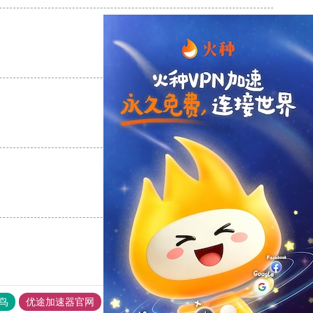
支持
[0]
反对
[0]
支持
[0]
反对
[0]
支持
[0]
反对
[0]
鸟
优途加速器官网
风驰加速器
旋风加速器
八戒看书