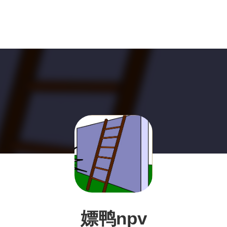
嫖鸭npv