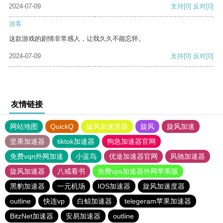
2024-07-09
支持
[0]
反对
[0]
游客
这款游戏的剧情非常感人，让我久久不能忘怀。
2024-07-09
支持
[0]
反对
[0]
友情链接
网站地图
QuickQ
旋风加速度器
旋风
旋风加速
坚果加速器
tiktok加速器
狗急加速器官网
免费vqn外网加速
小蓝鸟
优途加速器官网
风驰加速器
旋风加速器
八戒看书
免费vps加速器外网苹果版
黑豹加速器
一元机场
IOS加速器
旋风加速度器
outline
快连vp
白鲸加速器
telegeram苹果加速器
BitzNet加速器
安易加速器
outline