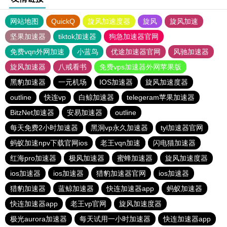
网站地图
QuickQ
旋风加速度器
旋风
旋风加速
坚果加速器
tiktok加速器
狗急加速器官网
免费vqn外网加速
小蓝鸟
优途加速器官网
风驰加速器
旋风加速器
八戒看书
免费vps加速器外网苹果版
黑豹加速器
一元机场
IOS加速器
旋风加速度器
outline
快连vp
白鲸加速器
telegeram苹果加速器
BitzNet加速器
安易加速器
outline
每天免费2小时加速器
黑洞vp永久加速器
tyl加速器官网
蚂蚁加速npv下载官网ios
老王vqn加速
闪电猫加速器
红海pro加速器
极风加速器
蜜蜂加速器
旋风加速度器
ios加速器
ios加速器
猎豹加速器官网
ios加速器
猎豹加速器
蓝鲸加速器
快连加速器app
蚂蚁加速器
快连加速器app
老王vp官网
旋风加速度器
极光aurora加速器
每天试用一小时加速器
快连加速器app