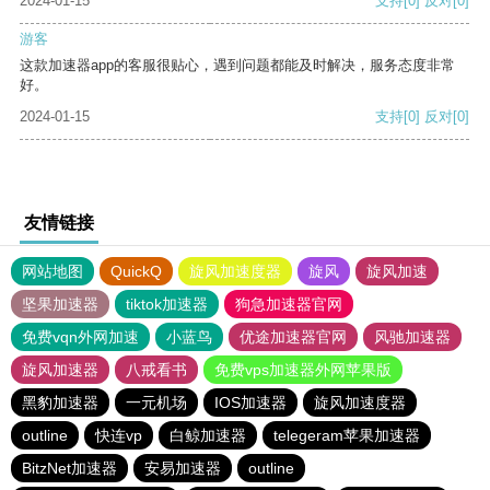
2024-01-15
支持
[0]
反对
[0]
游客
这款加速器app的客服很贴心，遇到问题都能及时解决，服务态度非常
好。
2024-01-15
支持
[0]
反对
[0]
友情链接
网站地图
QuickQ
旋风加速度器
旋风
旋风加速
坚果加速器
tiktok加速器
狗急加速器官网
免费vqn外网加速
小蓝鸟
优途加速器官网
风驰加速器
旋风加速器
八戒看书
免费vps加速器外网苹果版
黑豹加速器
一元机场
IOS加速器
旋风加速度器
outline
快连vp
白鲸加速器
telegeram苹果加速器
BitzNet加速器
安易加速器
outline