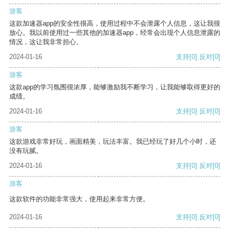
游客
这款加速器app的安全性很高，使用过程中不会泄露个人信息，这让我很
放心。我以前使用过一些其他的加速器app，经常会出现个人信息泄露的
情况，这让我非常担心。
2024-01-16
支持
[0]
反对
[0]
游客
这款app的学习氛围很浓厚，能够激励我不断学习，让我能够取得更好的
成绩。
2024-01-16
支持
[0]
反对
[0]
游客
这款游戏非常好玩，画面精美，玩法丰富。我已经玩了好几个小时，还
没有玩腻。
2024-01-16
支持
[0]
反对
[0]
游客
这款软件的功能非常强大，使用起来非常方便。
2024-01-16
支持
[0]
反对
[0]