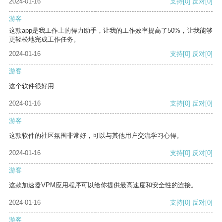
2024-01-16
支持
[0]
反对
[0]
游客
这款app是我工作上的得力助手，让我的工作效率提高了50%，让我能够
更轻松地完成工作任务。
2024-01-16
支持
[0]
反对
[0]
游客
这个软件很好用
2024-01-16
支持
[0]
反对
[0]
游客
这款软件的社区氛围非常好，可以与其他用户交流学习心得。
2024-01-16
支持
[0]
反对
[0]
游客
这款加速器VPM应用程序可以给你提供最高速度和安全性的连接。
2024-01-16
支持
[0]
反对
[0]
游客