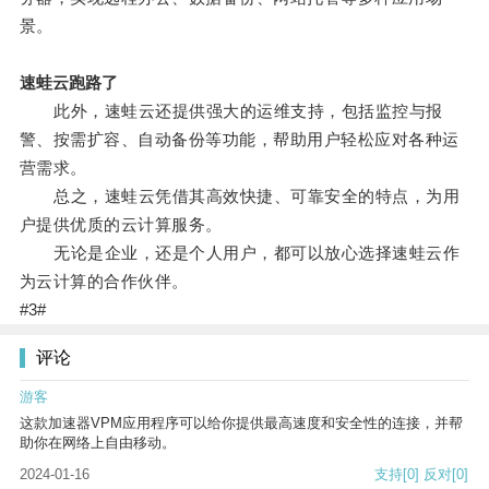
景。
速蛙云跑路了
此外，速蛙云还提供强大的运维支持，包括监控与报
警、按需扩容、自动备份等功能，帮助用户轻松应对各种运
营需求。
总之，速蛙云凭借其高效快捷、可靠安全的特点，为用
户提供优质的云计算服务。
无论是企业，还是个人用户，都可以放心选择速蛙云作
为云计算的合作伙伴。
#3#
评论
游客
这款加速器VPM应用程序可以给你提供最高速度和安全性的连接，并帮
助你在网络上自由移动。
2024-01-16
支持
[0]
反对
[0]