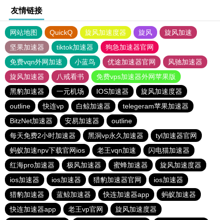
友情链接
网站地图
QuickQ
旋风加速度器
旋风
旋风加速
坚果加速器
tiktok加速器
狗急加速器官网
免费vqn外网加速
小蓝鸟
优途加速器官网
风驰加速器
旋风加速器
八戒看书
免费vps加速器外网苹果版
黑豹加速器
一元机场
IOS加速器
旋风加速度器
outline
快连vp
白鲸加速器
telegeram苹果加速器
BitzNet加速器
安易加速器
outline
每天免费2小时加速器
黑洞vp永久加速器
tyl加速器官网
蚂蚁加速npv下载官网ios
老王vqn加速
闪电猫加速器
红海pro加速器
极风加速器
蜜蜂加速器
旋风加速度器
ios加速器
ios加速器
猎豹加速器官网
ios加速器
猎豹加速器
蓝鲸加速器
快连加速器app
蚂蚁加速器
快连加速器app
老王vp官网
旋风加速度器