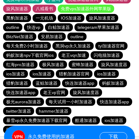
旋风加速器
八戒看书
免费vps加速器外网苹果版
黑豹加速器
一元机场
IOS加速器
旋风加速度器
outline
快连vp
白鲸加速器
telegeram苹果加速器
BitzNet加速器
安易加速器
outline
每天免费2小时加速器
黑洞vp永久加速器
tyl加速器官网
蚂蚁加速npv下载官网ios
老王vqn加速
闪电猫加速器
红海pro加速器
极风加速器
蜜蜂加速器
旋风加速度器
ios加速器
ios加速器
猎豹加速器官网
ios加速器
猎豹加速器
蓝鲸加速器
快连加速器app
蚂蚁加速器
快连加速器app
老王vp官网
旋风加速度器
极光aurora加速器
每天试用一小时加速器
快连加速器app
twitter加速器
hammer加速器
暴雪vp永久免费加速器下载官网
酷通加速器
ios加速器
闪电猫加速器
极光vqn官网
永久免费使用的加速器
下载