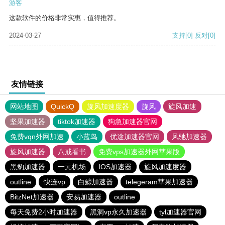
游客
这款软件的价格非常实惠，值得推荐。
2024-03-27
支持
[0]
反对
[0]
友情链接
网站地图
QuickQ
旋风加速度器
旋风
旋风加速
坚果加速器
tiktok加速器
狗急加速器官网
免费vqn外网加速
小蓝鸟
优途加速器官网
风驰加速器
旋风加速器
八戒看书
免费vps加速器外网苹果版
黑豹加速器
一元机场
IOS加速器
旋风加速度器
outline
快连vp
白鲸加速器
telegeram苹果加速器
BitzNet加速器
安易加速器
outline
每天免费2小时加速器
黑洞vp永久加速器
tyl加速器官网