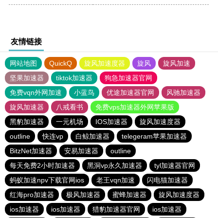
友情链接
网站地图
QuickQ
旋风加速度器
旋风
旋风加速
坚果加速器
tiktok加速器
狗急加速器官网
免费vqn外网加速
小蓝鸟
优途加速器官网
风驰加速器
旋风加速器
八戒看书
免费vps加速器外网苹果版
黑豹加速器
一元机场
IOS加速器
旋风加速度器
outline
快连vp
白鲸加速器
telegeram苹果加速器
BitzNet加速器
安易加速器
outline
每天免费2小时加速器
黑洞vp永久加速器
tyl加速器官网
蚂蚁加速npv下载官网ios
老王vqn加速
闪电猫加速器
红海pro加速器
极风加速器
蜜蜂加速器
旋风加速度器
ios加速器
ios加速器
猎豹加速器官网
ios加速器