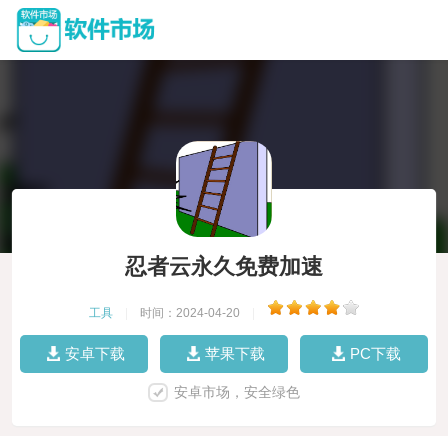
忍者云永久免费加速
工具
|
时间：2024-04-20
|
安卓下载
苹果下载
PC下载
安卓市场，安全绿色