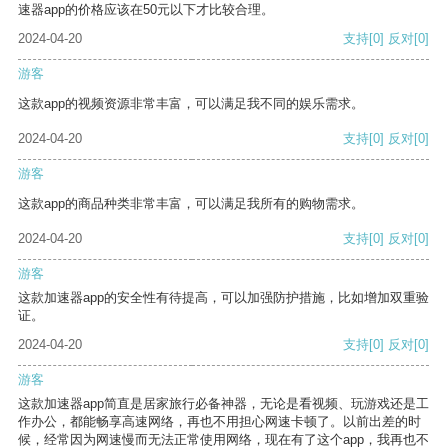
速器app的价格应该在50元以下才比较合理。
2024-04-20
支持
[0]
反对
[0]
游客
这款app的视频资源非常丰富，可以满足我不同的娱乐需求。
2024-04-20
支持
[0]
反对
[0]
游客
这款app的商品种类非常丰富，可以满足我所有的购物需求。
2024-04-20
支持
[0]
反对
[0]
游客
这款加速器app的安全性有待提高，可以加强防护措施，比如增加双重验
证。
2024-04-20
支持
[0]
反对
[0]
游客
这款加速器app简直是居家旅行必备神器，无论是看视频、玩游戏还是工
作办公，都能畅享高速网络，再也不用担心网速卡顿了。以前出差的时
候，经常因为网速慢而无法正常使用网络，现在有了这个app，我再也不