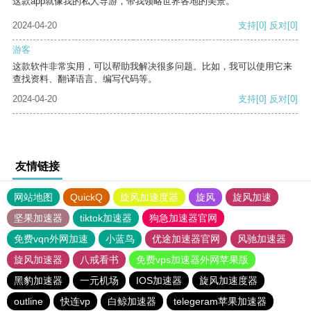
这款app就像我的私人导游，带我领略世界各地的美景。
2024-04-20
支持
[0]
反对
[0]
游客
这款软件非常实用，可以帮助我解决很多问题。比如，我可以使用它来
查找资料、翻译语言、编写代码等。
2024-04-20
支持
[0]
反对
[0]
友情链接
网站地图
QuickQ
旋风加速度器
旋风
旋风加速
坚果加速器
tiktok加速器
狗急加速器官网
免费vqn外网加速
小蓝鸟
优途加速器官网
风驰加速器
旋风加速器
八戒看书
免费vps加速器外网苹果版
黑豹加速器
一元机场
IOS加速器
旋风加速度器
outline
快连vp
白鲸加速器
telegeram苹果加速器