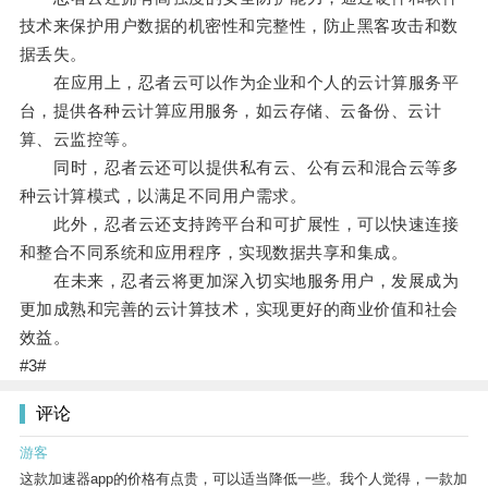
技术来保护用户数据的机密性和完整性，防止黑客攻击和数
据丢失。
在应用上，忍者云可以作为企业和个人的云计算服务平
台，提供各种云计算应用服务，如云存储、云备份、云计
算、云监控等。
同时，忍者云还可以提供私有云、公有云和混合云等多
种云计算模式，以满足不同用户需求。
此外，忍者云还支持跨平台和可扩展性，可以快速连接
和整合不同系统和应用程序，实现数据共享和集成。
在未来，忍者云将更加深入切实地服务用户，发展成为
更加成熟和完善的云计算技术，实现更好的商业价值和社会
效益。
#3#
评论
游客
这款加速器app的价格有点贵，可以适当降低一些。我个人觉得，一款加