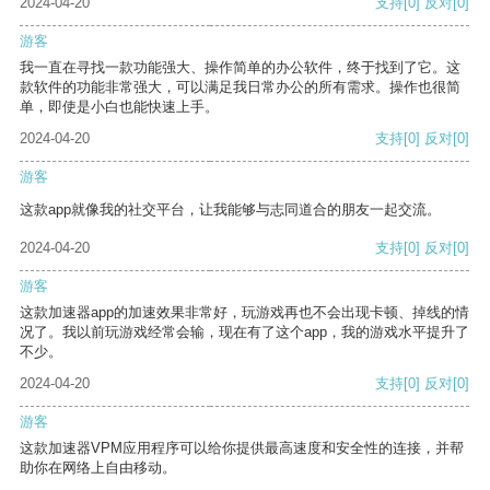
2024-04-20
支持
[0]
反对
[0]
游客
我一直在寻找一款功能强大、操作简单的办公软件，终于找到了它。这
款软件的功能非常强大，可以满足我日常办公的所有需求。操作也很简
单，即使是小白也能快速上手。
2024-04-20
支持
[0]
反对
[0]
游客
这款app就像我的社交平台，让我能够与志同道合的朋友一起交流。
2024-04-20
支持
[0]
反对
[0]
游客
这款加速器app的加速效果非常好，玩游戏再也不会出现卡顿、掉线的情
况了。我以前玩游戏经常会输，现在有了这个app，我的游戏水平提升了
不少。
2024-04-20
支持
[0]
反对
[0]
游客
这款加速器VPM应用程序可以给你提供最高速度和安全性的连接，并帮
助你在网络上自由移动。