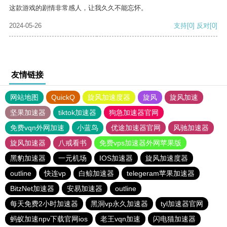
这款游戏的剧情非常感人，让我久久不能忘怀。
2024-05-26
支持
[0]
反对
[0]
友情链接
网站地图
QuickQ
旋风加速度器
旋风
旋风加速
坚果加速器
tiktok加速器
狗急加速器官网
免费vqn外网加速
小蓝鸟
优途加速器官网
风驰加速器
旋风加速器
八戒看书
免费vps加速器外网苹果版
黑豹加速器
一元机场
IOS加速器
旋风加速度器
outline
快连vp
白鲸加速器
telegeram苹果加速器
BitzNet加速器
安易加速器
outline
每天免费2小时加速器
黑洞vp永久加速器
tyl加速器官网
蚂蚁加速npv下载官网ios
老王vqn加速
闪电猫加速器