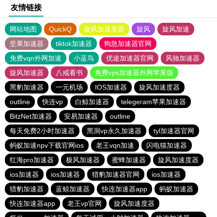
友情链接
网站地图
QuickQ
旋风加速度器
旋风
旋风加速
坚果加速器
tiktok加速器
狗急加速器官网
免费vqn外网加速
小蓝鸟
优途加速器官网
风驰加速器
旋风加速器
八戒看书
免费vps加速器外网苹果版
黑豹加速器
一元机场
IOS加速器
旋风加速度器
outline
快连vp
白鲸加速器
telegeram苹果加速器
BitzNet加速器
安易加速器
outline
每天免费2小时加速器
黑洞vp永久加速器
tyl加速器官网
蚂蚁加速npv下载官网ios
老王vqn加速
闪电猫加速器
红海pro加速器
极风加速器
蜜蜂加速器
旋风加速度器
ios加速器
ios加速器
猎豹加速器官网
ios加速器
猎豹加速器
蓝鲸加速器
快连加速器app
蚂蚁加速器
快连加速器app
老王vp官网
旋风加速度器