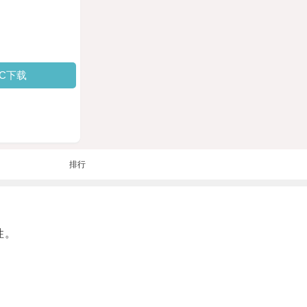
PC下载
排行
性。