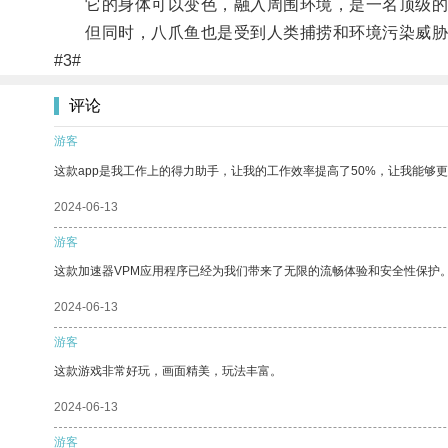
它的身体可以变色，融入周围环境，是一名顶级的
但同时，八爪鱼也是受到人类捕捞和环境污染威胁
#3#
评论
游客
这款app是我工作上的得力助手，让我的工作效率提高了50%，让我能够
2024-06-13
游客
这款加速器VPM应用程序已经为我们带来了无限的流畅体验和安全性保护
2024-06-13
游客
这款游戏非常好玩，画面精美，玩法丰富。
2024-06-13
游客