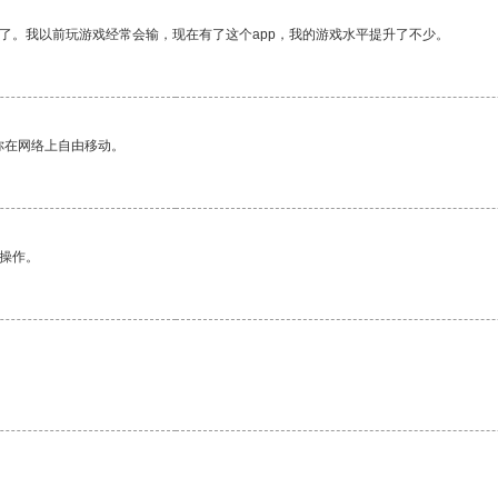
了。我以前玩游戏经常会输，现在有了这个app，我的游戏水平提升了不少。
你在网络上自由移动。
悉操作。