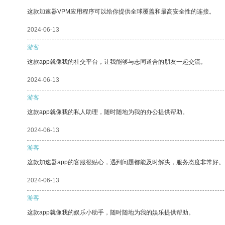
这款加速器VPM应用程序可以给你提供全球覆盖和最高安全性的连接。
2024-06-13
游客
这款app就像我的社交平台，让我能够与志同道合的朋友一起交流。
2024-06-13
游客
这款app就像我的私人助理，随时随地为我的办公提供帮助。
2024-06-13
游客
这款加速器app的客服很贴心，遇到问题都能及时解决，服务态度非常好。
2024-06-13
游客
这款app就像我的娱乐小助手，随时随地为我的娱乐提供帮助。