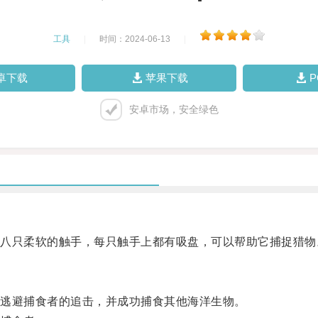
工具
|
时间：2024-06-13
|
卓下载
苹果下载
安卓市场，安全绿色
只柔软的触手，每只触手上都有吸盘，可以帮助它捕捉猎物
逃避捕食者的追击，并成功捕食其他海洋生物。