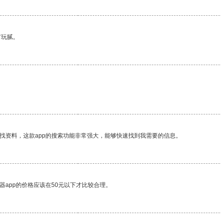
有玩腻。
找资料，这款app的搜索功能非常强大，能够快速找到我需要的信息。
器app的价格应该在50元以下才比较合理。