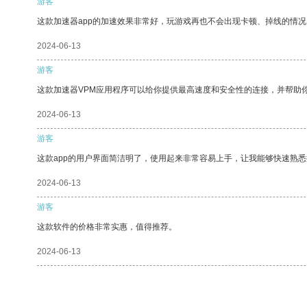
游客
这款加速器app的加速效果非常好，玩游戏再也不会出现卡顿、掉线的情况
2024-06-13
游客
这款加速器VPM应用程序可以给你提供最高速度和安全性的连接，并帮助
2024-06-13
游客
这款app的用户界面简洁明了，使用起来非常容易上手，让我能够快速熟
2024-06-13
游客
这款软件的价格非常实惠，值得推荐。
2024-06-13