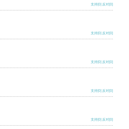
支持
[0]
反对
[0]
支持
[0]
反对
[0]
支持
[0]
反对
[0]
支持
[0]
反对
[0]
支持
[0]
反对
[0]