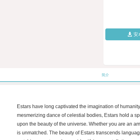
安
简介
Estars have long captivated the imagination of humanity, 
mesmerizing dance of celestial bodies, Estars hold a s
upon the beauty of the universe. Whether you are an amat
is unmatched. The beauty of Estars transcends language 