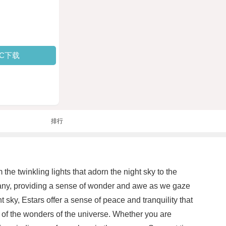
PC下载
排行
the twinkling lights that adorn the night sky to the
 many, providing a sense of wonder and awe as we gaze
sky, Estars offer a sense of peace and tranquility that
 of the wonders of the universe. Whether you are