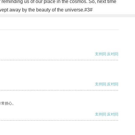
 reminding us of our place in the cosmos. So, next time
swept away by the beauty of the universe.#3#
支持
[0]
反对
[0]
支持
[0]
反对
[0]
非常担心。
支持
[0]
反对
[0]