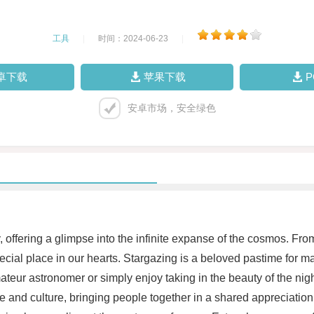
工具
|
时间：2024-06-23
|
卓下载
苹果下载
安卓市场，安全绿色
offering a glimpse into the infinite expanse of the cosmos. From 
pecial place in our hearts. Stargazing is a beloved pastime for
eur astronomer or simply enjoy taking in the beauty of the night 
and culture, bringing people together in a shared appreciation