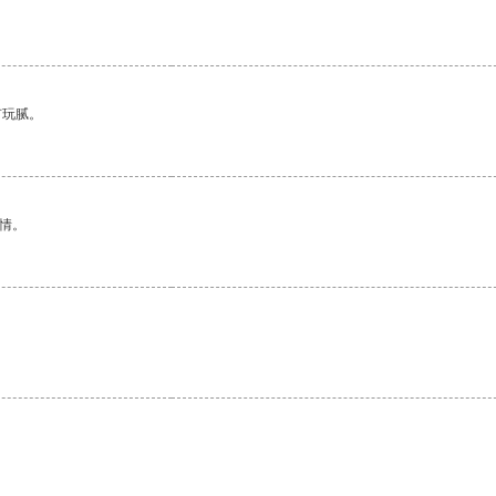
有玩腻。
情。