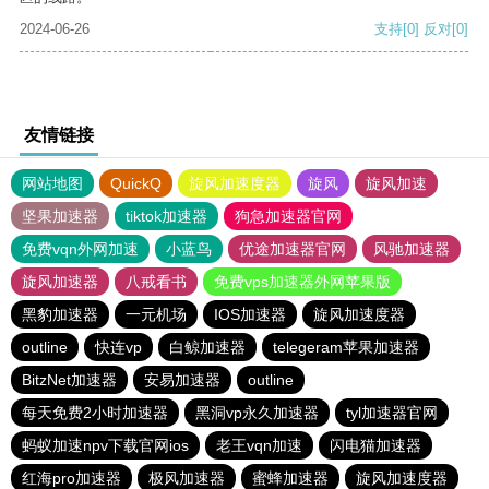
2024-06-26
支持
[0]
反对
[0]
友情链接
网站地图
QuickQ
旋风加速度器
旋风
旋风加速
坚果加速器
tiktok加速器
狗急加速器官网
免费vqn外网加速
小蓝鸟
优途加速器官网
风驰加速器
旋风加速器
八戒看书
免费vps加速器外网苹果版
黑豹加速器
一元机场
IOS加速器
旋风加速度器
outline
快连vp
白鲸加速器
telegeram苹果加速器
BitzNet加速器
安易加速器
outline
每天免费2小时加速器
黑洞vp永久加速器
tyl加速器官网
蚂蚁加速npv下载官网ios
老王vqn加速
闪电猫加速器
红海pro加速器
极风加速器
蜜蜂加速器
旋风加速度器