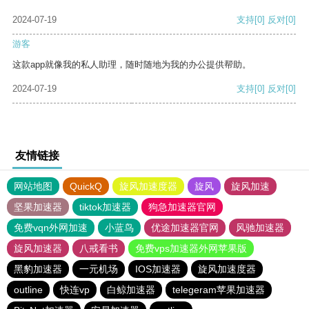
2024-07-19
支持
[0]
反对
[0]
游客
这款app就像我的私人助理，随时随地为我的办公提供帮助。
2024-07-19
支持
[0]
反对
[0]
友情链接
网站地图
QuickQ
旋风加速度器
旋风
旋风加速
坚果加速器
tiktok加速器
狗急加速器官网
免费vqn外网加速
小蓝鸟
优途加速器官网
风驰加速器
旋风加速器
八戒看书
免费vps加速器外网苹果版
黑豹加速器
一元机场
IOS加速器
旋风加速度器
outline
快连vp
白鲸加速器
telegeram苹果加速器