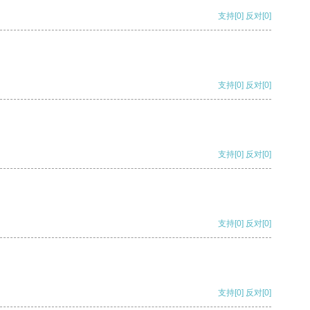
支持
[0]
反对
[0]
支持
[0]
反对
[0]
支持
[0]
反对
[0]
支持
[0]
反对
[0]
支持
[0]
反对
[0]