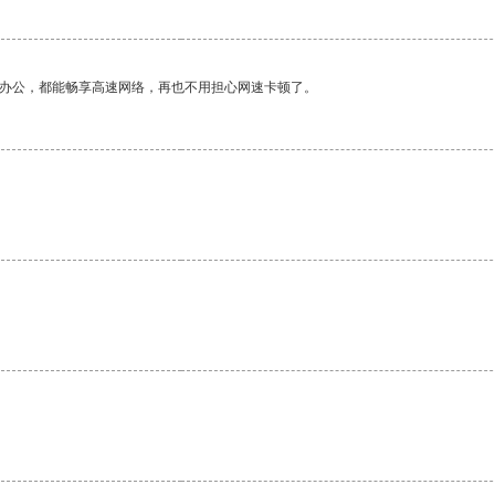
作办公，都能畅享高速网络，再也不用担心网速卡顿了。