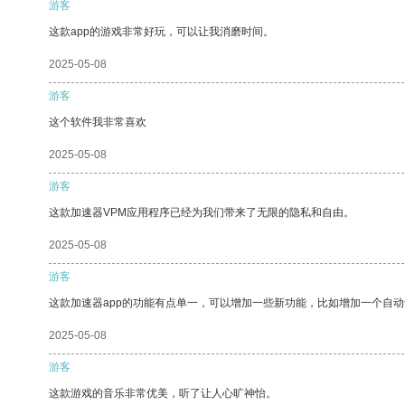
游客
这款app的游戏非常好玩，可以让我消磨时间。
2025-05-08
游客
这个软件我非常喜欢
2025-05-08
游客
这款加速器VPM应用程序已经为我们带来了无限的隐私和自由。
2025-05-08
游客
这款加速器app的功能有点单一，可以增加一些新功能，比如增加一个自
2025-05-08
游客
这款游戏的音乐非常优美，听了让人心旷神怡。