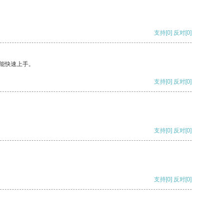
支持
[0]
反对
[0]
能快速上手。
支持
[0]
反对
[0]
支持
[0]
反对
[0]
支持
[0]
反对
[0]