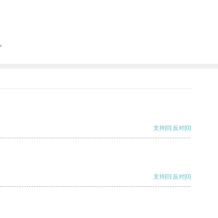
。
支持
[0]
反对
[0]
支持
[0]
反对
[0]