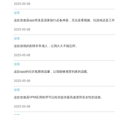
2025-05-08
游客
这款加速器app简直是居家旅行必备神器，无论是看视频、玩游戏还是工
2025-05-08
游客
这款游戏的剧情非常感人，让我久久不能忘怀。
2025-05-08
游客
这款app的社区氛围很温馨，让我能够感受到家的温暖。
2025-05-08
游客
这款加速器VPM应用程序可以给你提供最高速度和安全性的连接。
2025-05-08