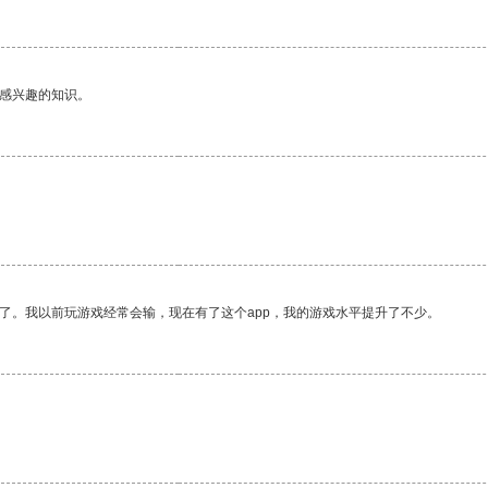
己感兴趣的知识。
了。我以前玩游戏经常会输，现在有了这个app，我的游戏水平提升了不少。