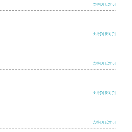
支持
[0]
反对
[0]
支持
[0]
反对
[0]
支持
[0]
反对
[0]
支持
[0]
反对
[0]
支持
[0]
反对
[0]