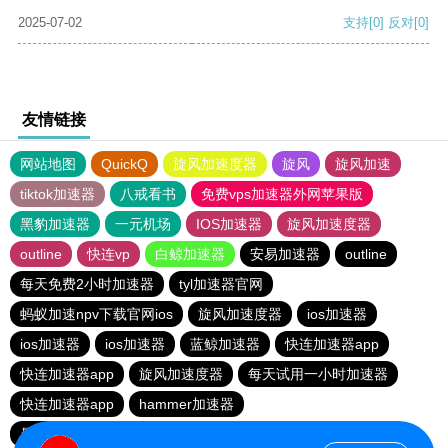
2025-07-02
支持
[0]
反对
[0]
友情链接
网站地图
QuickQ
旋风加速度器
旋风
旋风加速
tiktok加速器
八戒看书
免费vps加速器外网苹果版
黑豹加速器
一元机场
IOS加速器
旋风加速度器
outline
快连vp
白鲸加速器
安易加速器
outline
每天免费2小时加速器
tyl加速器官网
蚂蚁加速npv下载官网ios
旋风加速度器
ios加速器
ios加速器
ios加速器
蓝鲸加速器
快连加速器app
快连加速器app
旋风加速度器
每天试用一小时加速器
快连加速器app
hammer加速器
暴雪vp永久免费加速器下载官网
酷通加速器
ios加速器