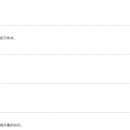
中游刃有余。
。
己感兴趣的知识。