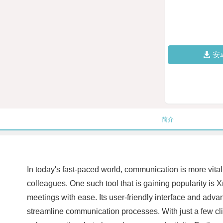
安
简介
In today's fast-paced world, communication is more vital
colleagues. One such tool that is gaining popularity is X
meetings with ease. Its user-friendly interface and advan
streamline communication processes. With just a few cli