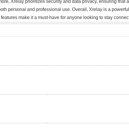
ore, Xrelay prioritizes security and data privacy, ensuring that
oth personal and professional use. Overall, Xrelay is a powerful
ced features make it a must-have for anyone looking to stay conne