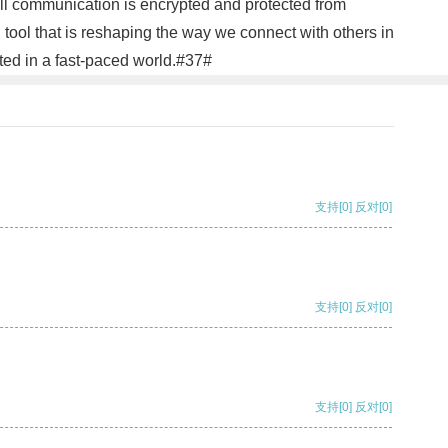
 all communication is encrypted and protected from
 tool that is reshaping the way we connect with others in
cted in a fast-paced world.#37#
支持
[0]
反对
[0]
支持
[0]
反对
[0]
支持
[0]
反对
[0]