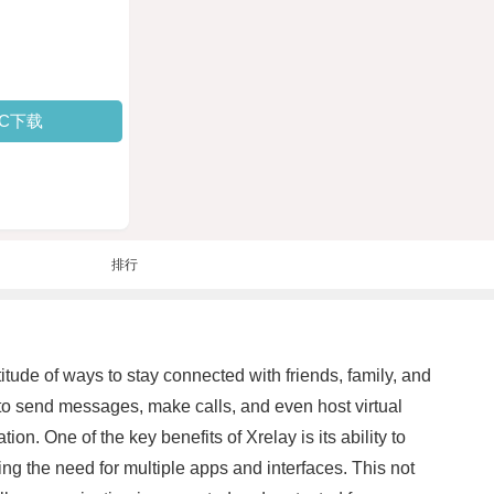
PC下载
排行
itude of ways to stay connected with friends, family, and
s to send messages, make calls, and even host virtual
n. One of the key benefits of Xrelay is its ability to
ng the need for multiple apps and interfaces. This not