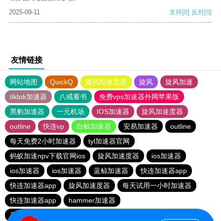
2025-09-11
支持
[0]
反对
[0]
友情链接
网站地图
QuickQ
旋风加速度器
旋风
旋风加速
tiktok加速器
八戒看书
免费vps加速器外网苹果版
黑豹加速器
一元机场
IOS加速器
旋风加速度器
outline
快连vp
白鲸加速器
安易加速器
outline
每天免费2小时加速器
tyl加速器官网
蚂蚁加速npv下载官网ios
旋风加速度器
ios加速器
ios加速器
ios加速器
蓝鲸加速器
快连加速器app
快连加速器app
旋风加速度器
每天试用一小时加速器
快连加速器app
hammer加速器
暴雪vp永久免费加速器下载官网
酷通加速器
ios加速器