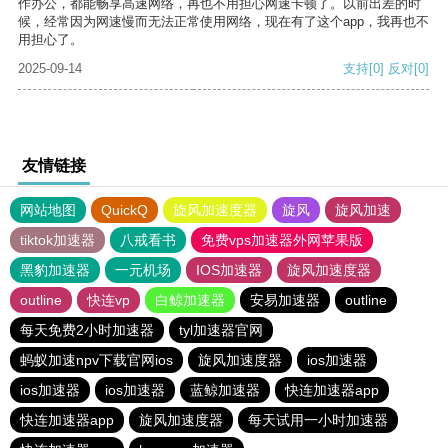
作办公，都能畅享高速网络，再也不用担心网速卡顿了。以前出差的时
候，经常因为网速慢而无法正常使用网络，现在有了这个app，我再也不
用担心了。
2025-09-14
支持
[0]
反对
[0]
友情链接
网站地图
QuickQ
旋风加速度器
旋风
旋风加速
tiktok加速器
八戒看书
免费vps加速器外网苹果版
黑豹加速器
一元机场
IOS加速器
旋风加速度器
outline
快连vp
白鲸加速器
安易加速器
outline
每天免费2小时加速器
tyl加速器官网
蚂蚁加速npv下载官网ios
旋风加速度器
ios加速器
ios加速器
ios加速器
蓝鲸加速器
快连加速器app
快连加速器app
旋风加速度器
每天试用一小时加速器