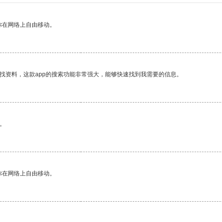
你在网络上自由移动。
找资料，这款app的搜索功能非常强大，能够快速找到我需要的信息。
。
你在网络上自由移动。