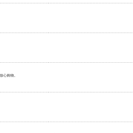
。
够放心购物。