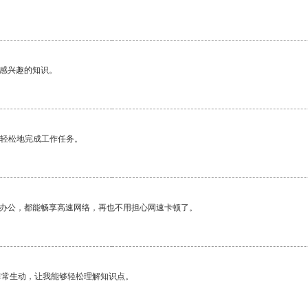
己感兴趣的知识。
更轻松地完成工作任务。
作办公，都能畅享高速网络，再也不用担心网速卡顿了。
非常生动，让我能够轻松理解知识点。