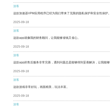
游客
这款加速器VPM应用程序已经为我们带来了无限的隐私保护和安全性保护
2025-09-18
游客
这款app就像我的财务顾问，让我能够省钱又省心。
2025-09-18
游客
这款app的售后服务非常完善，遇到问题总是能够得到妥善解决，让我能
2025-09-18
游客
这款游戏非常好玩，画面精美，玩法丰富。
2025-09-18
游客