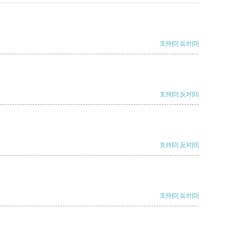
支持
[0]
反对
[0]
支持
[0]
反对
[0]
支持
[0]
反对
[0]
支持
[0]
反对
[0]