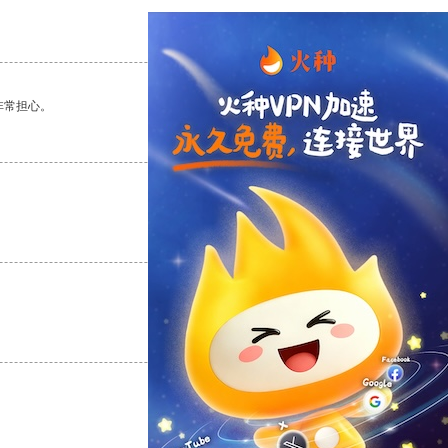
支持
[0]
反对
[0]
非常担心。
支持
[0]
反对
[0]
支持
[0]
反对
[0]
支持
[0]
反对
[0]