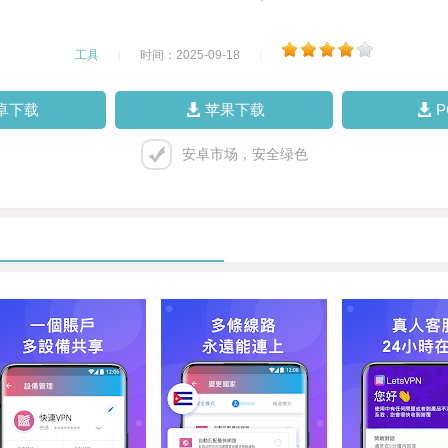
工具
|
时间：2025-09-18
|
卓下载
苹果下载
安卓市场，安全绿色