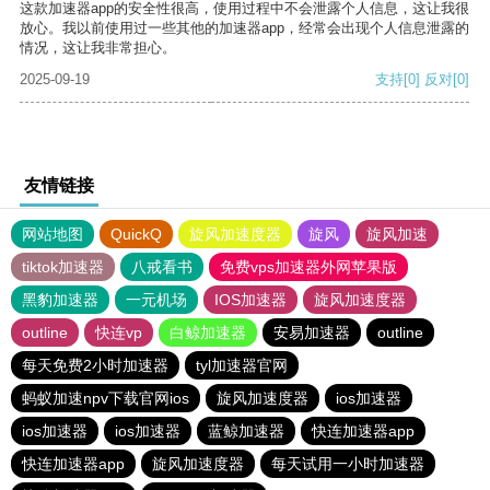
这款加速器app的安全性很高，使用过程中不会泄露个人信息，这让我很
放心。我以前使用过一些其他的加速器app，经常会出现个人信息泄露的
情况，这让我非常担心。
2025-09-19
支持
[0]
反对
[0]
友情链接
网站地图
QuickQ
旋风加速度器
旋风
旋风加速
tiktok加速器
八戒看书
免费vps加速器外网苹果版
黑豹加速器
一元机场
IOS加速器
旋风加速度器
outline
快连vp
白鲸加速器
安易加速器
outline
每天免费2小时加速器
tyl加速器官网
蚂蚁加速npv下载官网ios
旋风加速度器
ios加速器
ios加速器
ios加速器
蓝鲸加速器
快连加速器app
快连加速器app
旋风加速度器
每天试用一小时加速器