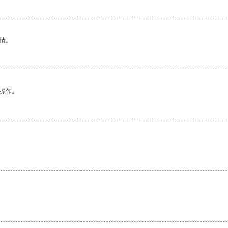
情。
悉操作。