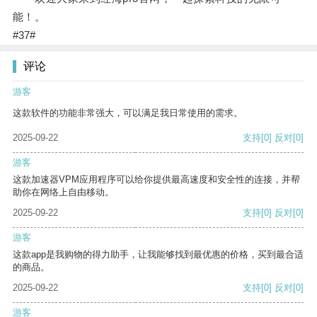
能！。
#37#
评论
游客
这款软件的功能非常强大，可以满足我日常使用的需求。
2025-09-22
支持
[0]
反对
[0]
游客
这款加速器VPM应用程序可以给你提供最高速度和安全性的连接，并帮
助你在网络上自由移动。
2025-09-22
支持
[0]
反对
[0]
游客
这款app是我购物的得力助手，让我能够找到最优惠的价格，买到最合适
的商品。
2025-09-22
支持
[0]
反对
[0]
游客