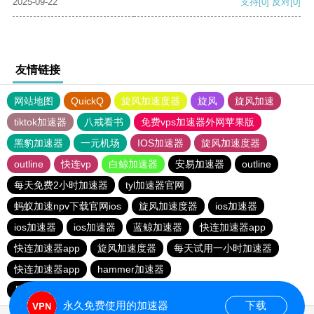
2025-09-22
支持
[0]
反对
[0]
友情链接
网站地图
QuickQ
旋风加速度器
旋风
旋风加速
tiktok加速器
八戒看书
免费vps加速器外网苹果版
黑豹加速器
一元机场
IOS加速器
旋风加速度器
outline
快连vp
白鲸加速器
安易加速器
outline
每天免费2小时加速器
tyl加速器官网
蚂蚁加速npv下载官网ios
旋风加速度器
ios加速器
ios加速器
ios加速器
蓝鲸加速器
快连加速器app
快连加速器app
旋风加速度器
每天试用一小时加速器
快连加速器app
hammer加速器
暴雪vp永久免费加速器下载官网
酷通加速器
ios加速器
永久免费使用的加速器
下载