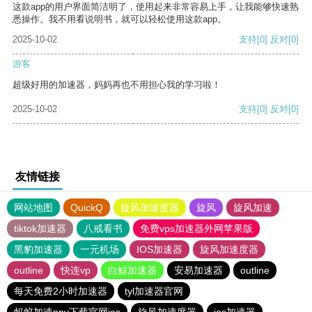
这款app的用户界面简洁明了，使用起来非常容易上手，让我能够快速熟
悉操作。我不用看说明书，就可以轻松使用这款app。
2025-10-02
支持
[0]
反对
[0]
游客
超级好用的加速器，妈妈再也不用担心我的学习啦！
2025-10-02
支持
[0]
反对
[0]
友情链接
网站地图
QuickQ
旋风加速度器
旋风
旋风加速
tiktok加速器
八戒看书
免费vps加速器外网苹果版
黑豹加速器
一元机场
IOS加速器
旋风加速度器
outline
快连vp
白鲸加速器
安易加速器
outline
每天免费2小时加速器
tyl加速器官网