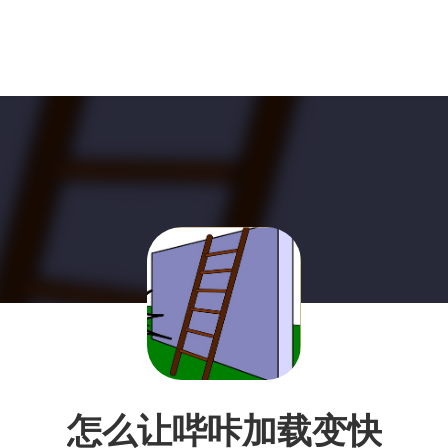
怎么让哔咔加载变快