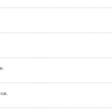
野。
有玩腻。