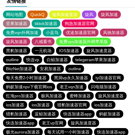
友情链接
网站地图
QuickQ
旋风加速度器
旋风
旋风加速
坚果加速器
tiktok加速器
狗急加速器官网
免费vqn外网加速
小蓝鸟
优途加速器官网
风驰加速器
旋风加速器
八戒看书
免费vps加速器外网苹果版
黑豹加速器
一元机场
IOS加速器
旋风加速度器
outline
快连vp
白鲸加速器
telegeram苹果加速器
BitzNet加速器
安易加速器
outline
每天免费2小时加速器
黑洞vp永久加速器
tyl加速器官网
蚂蚁加速npv下载官网ios
老王vqn加速
闪电猫加速器
红海pro加速器
极风加速器
蜜蜂加速器
旋风加速度器
ios加速器
ios加速器
猎豹加速器官网
ios加速器
猎豹加速器
蓝鲸加速器
快连加速器app
蚂蚁加速器
快连加速器app
老王vp官网
旋风加速度器
极光aurora加速器
每天试用一小时加速器
快连加速器app