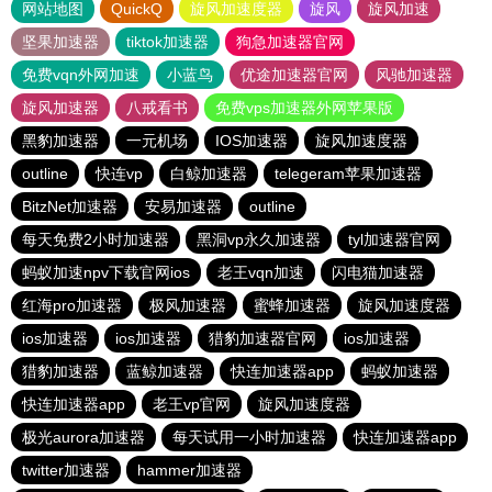
网站地图
QuickQ
旋风加速度器
旋风
旋风加速
坚果加速器
tiktok加速器
狗急加速器官网
免费vqn外网加速
小蓝鸟
优途加速器官网
风驰加速器
旋风加速器
八戒看书
免费vps加速器外网苹果版
黑豹加速器
一元机场
IOS加速器
旋风加速度器
outline
快连vp
白鲸加速器
telegeram苹果加速器
BitzNet加速器
安易加速器
outline
每天免费2小时加速器
黑洞vp永久加速器
tyl加速器官网
蚂蚁加速npv下载官网ios
老王vqn加速
闪电猫加速器
红海pro加速器
极风加速器
蜜蜂加速器
旋风加速度器
ios加速器
ios加速器
猎豹加速器官网
ios加速器
猎豹加速器
蓝鲸加速器
快连加速器app
蚂蚁加速器
快连加速器app
老王vp官网
旋风加速度器
极光aurora加速器
每天试用一小时加速器
快连加速器app
twitter加速器
hammer加速器