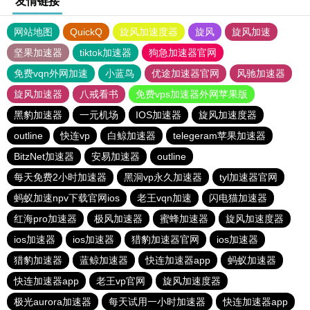
友情链接
网站地图
QuickQ
旋风加速度器
旋风
旋风加速
坚果加速器
tiktok加速器
狗急加速器官网
免费vqn外网加速
小蓝鸟
优途加速器官网
风驰加速器
旋风加速器
八戒看书
免费vps加速器外网苹果版
黑豹加速器
一元机场
IOS加速器
旋风加速度器
outline
快连vp
白鲸加速器
telegeram苹果加速器
BitzNet加速器
安易加速器
outline
每天免费2小时加速器
黑洞vp永久加速器
tyl加速器官网
蚂蚁加速npv下载官网ios
老王vqn加速
闪电猫加速器
红海pro加速器
极风加速器
蜜蜂加速器
旋风加速度器
ios加速器
ios加速器
猎豹加速器官网
ios加速器
猎豹加速器
蓝鲸加速器
快连加速器app
蚂蚁加速器
快连加速器app
老王vp官网
旋风加速度器
极光aurora加速器
每天试用一小时加速器
快连加速器app