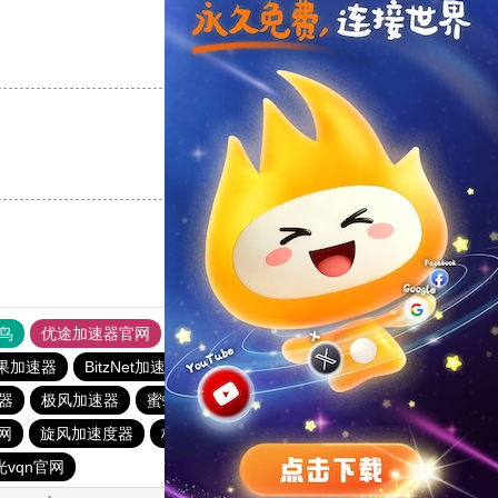
支持
[0]
反对
[0]
支持
[0]
反对
[0]
鸟
优途加速器官网
风驰加速器
旋风加速器
八戒看书
m苹果加速器
BitzNet加速器
安易加速器
outline
速器
极风加速器
蜜蜂加速器
旋风加速度器
ios加速器
网
旋风加速度器
极光aurora加速器
每天试用一小时加速器
光vqn官网