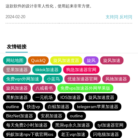
这款软件的设计非常人性化，使用起来非常方便。
2024-02-20
支持
[0]
反对
[0]
友情链接
网站地图
QuickQ
旋风加速度器
旋风
旋风加速
坚果加速器
tiktok加速器
狗急加速器官网
免费vqn外网加速
小蓝鸟
优途加速器官网
风驰加速器
旋风加速器
八戒看书
免费vps加速器外网苹果版
黑豹加速器
一元机场
IOS加速器
旋风加速度器
outline
快连vp
白鲸加速器
telegeram苹果加速器
BitzNet加速器
安易加速器
outline
每天免费2小时加速器
黑洞vp永久加速器
tyl加速器官网
蚂蚁加速npv下载官网ios
老王vqn加速
闪电猫加速器