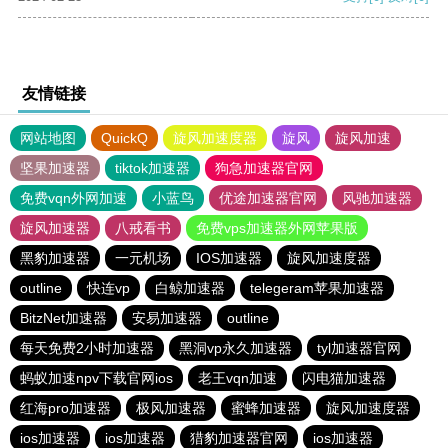
友情链接
网站地图
QuickQ
旋风加速度器
旋风
旋风加速
坚果加速器
tiktok加速器
狗急加速器官网
免费vqn外网加速
小蓝鸟
优途加速器官网
风驰加速器
旋风加速器
八戒看书
免费vps加速器外网苹果版
黑豹加速器
一元机场
IOS加速器
旋风加速度器
outline
快连vp
白鲸加速器
telegeram苹果加速器
BitzNet加速器
安易加速器
outline
每天免费2小时加速器
黑洞vp永久加速器
tyl加速器官网
蚂蚁加速npv下载官网ios
老王vqn加速
闪电猫加速器
红海pro加速器
极风加速器
蜜蜂加速器
旋风加速度器
ios加速器
ios加速器
猎豹加速器官网
ios加速器