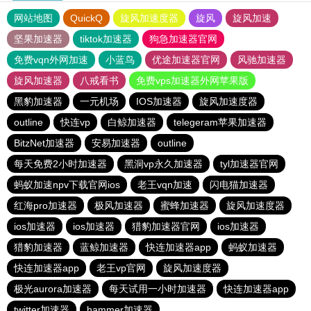
网站地图
QuickQ
旋风加速度器
旋风
旋风加速
坚果加速器
tiktok加速器
狗急加速器官网
免费vqn外网加速
小蓝鸟
优途加速器官网
风驰加速器
旋风加速器
八戒看书
免费vps加速器外网苹果版
黑豹加速器
一元机场
IOS加速器
旋风加速度器
outline
快连vp
白鲸加速器
telegeram苹果加速器
BitzNet加速器
安易加速器
outline
每天免费2小时加速器
黑洞vp永久加速器
tyl加速器官网
蚂蚁加速npv下载官网ios
老王vqn加速
闪电猫加速器
红海pro加速器
极风加速器
蜜蜂加速器
旋风加速度器
ios加速器
ios加速器
猎豹加速器官网
ios加速器
猎豹加速器
蓝鲸加速器
快连加速器app
蚂蚁加速器
快连加速器app
老王vp官网
旋风加速度器
极光aurora加速器
每天试用一小时加速器
快连加速器app
twitter加速器
hammer加速器